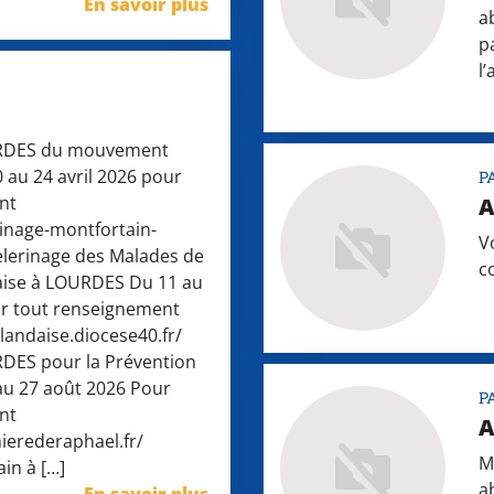
En savoir plus
a
p
l
URDES du mouvement
 au 24 avril 2026 pour
P
nt
A
inage-montfortain-
V
Pèlerinage des Malades de
c
daise à LOURDES Du 11 au
our tout renseignement
elandaise.diocese40.fr/
RDES pour la Prévention
au 27 août 2026 Pour
P
nt
A
ierederaphael.fr/
M
in à […]
a