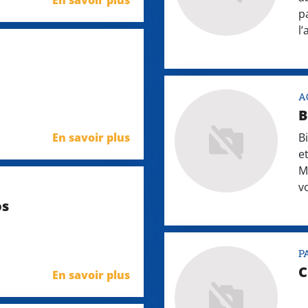
En savoir plus
p
l
A
B
En savoir plus
B
e
M
v
os
P
C
En savoir plus