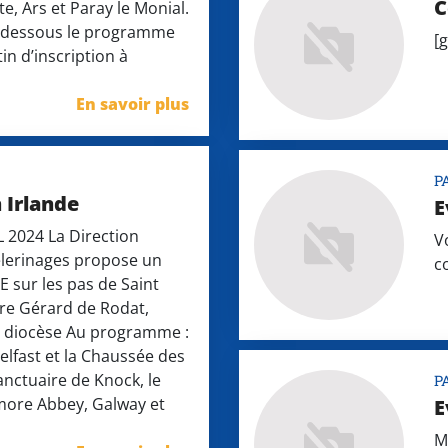
C
te, Ars et Paray le Monial.
i dessous le programme
[
tin d’inscription à
En savoir plus
P
 Irlande
E
 2024 La Direction
V
èlerinages propose un
c
 sur les pas de Saint
ère Gérard de Rodat,
u diocèse Au programme :
elfast et la Chaussée des
sanctuaire de Knock, le
P
ore Abbey, Galway et
E
M