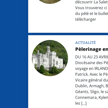
découvrir La Salet
Vous trouverez c
du pélé et le bulle
télécharger
ACTUALITÉ
Pèlerinage en
DU 16 AU 23 AVRIL
Diocésaine des P
voyage en IRLANDE
Patrick. Avec le P
Vicaire général d
Dublin, Armagh, B
Géants, Sligo, le 
Connemara, Kylem
les […]