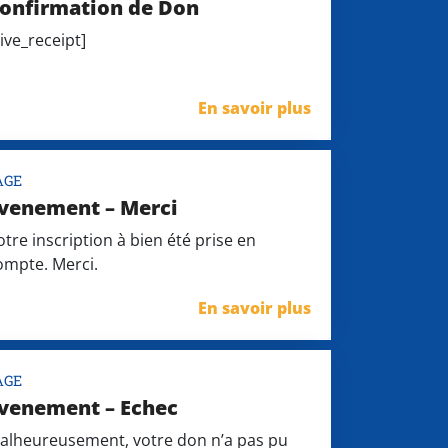
onfirmation de Don
give_receipt]
En savoir plus
AGE
venement – Merci
otre inscription à bien été prise en
ompte. Merci.
En savoir plus
AGE
venement – Echec
alheureusement, votre don n’a pas pu