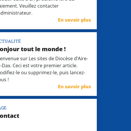
aiement. Veuillez contacter
’administrateur.
En savoir plus
CTUALITÉ
onjour tout le monde !
ienvenue sur Les sites de Diocèse d’Aire-
t-Dax. Ceci est votre premier article.
odifiez-le ou supprimez-le, puis lancez-
ous !
En savoir plus
AGE
ontact