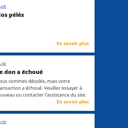
AGE
os pélés
En savoir plus
AGE
e don a échoué
ous sommes désolés, mais votre
ransaction a échoué. Veuillez essayer à
ouveau ou contacter l’assistance du site.
En savoir plus
AGE