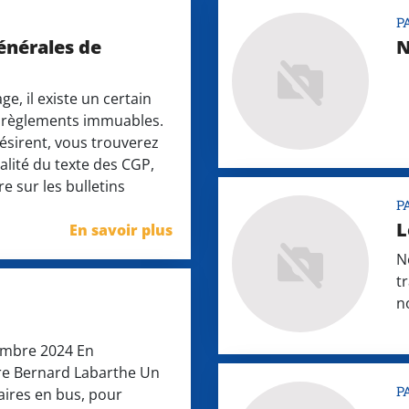
P
énérales de
N
ge, il existe un certain
t règlements immuables.
désirent, vous trouverez
ralité du texte des CGP,
e sur les bulletins
P
L
En savoir plus
N
t
n
embre 2024 En
e Bernard Labarthe Un
P
aires en bus, pour