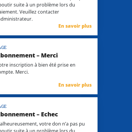
boutir suite à un problème lors du
aiement. Veuillez contacter
’administrateur.
En savoir plus
AGE
bonnement – Merci
otre inscription à bien été prise en
ompte. Merci.
En savoir plus
AGE
bonnement – Echec
alheureusement, votre don n’a pas pu
boutir suite à un problème lors du