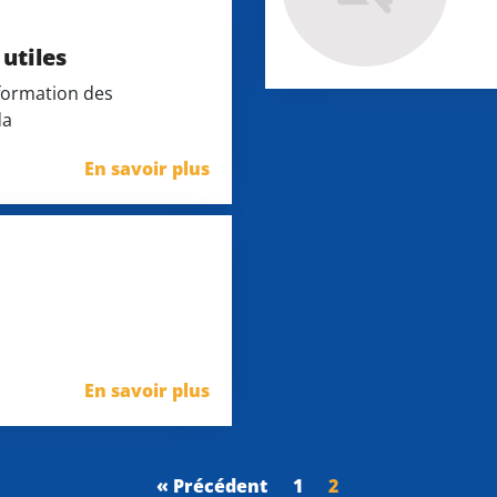
utiles
formation des
da
En savoir plus
En savoir plus
« Précédent
1
2